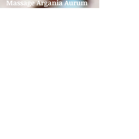
Massage Argania Aurum
Hagen
Tel.
02331-3765568
email:
info@argania-aurum.de
herbs2peel - Beauty Peel
(Kräuterpeeling)
AB SOFORT
Online Shop CNC: einfach
registrieren mit meinem Code