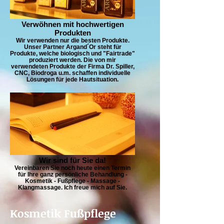
Verwöhnen mit hochwertigen
Produkten
Wir verwenden nur die besten Produkte.
Unser Partner Argand´Or steht für
Produkte, welche biologisch und "Fairtrade"
produziert werden. Die von mir
verwendeten Produkte der Firma Dr. Spiller,
CNC, Biodroga u.m. schaffen individuelle
Lösungen für jede Hautsituation.
Wir sind für Sie da!
Vereinbaren Sie noch heute einen Termin
für Ihre ganz persönliche Behandlung -
Kosmetik - Fußpflege - Massage -
Klangmassage. Ich freue mich auf Sie.
Kosmetik Fußpflege